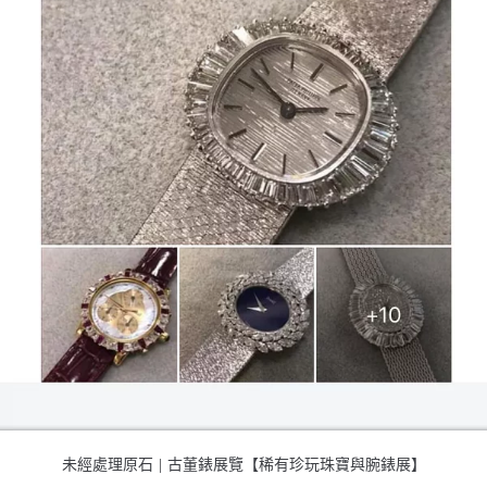
未經處理原石 | 古董錶展覽【稀有珍玩珠寶與腕錶展】