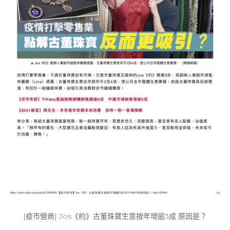
[疫市營商] Jos《約》古董珠寶⽣意按年增逾3成 原因是？