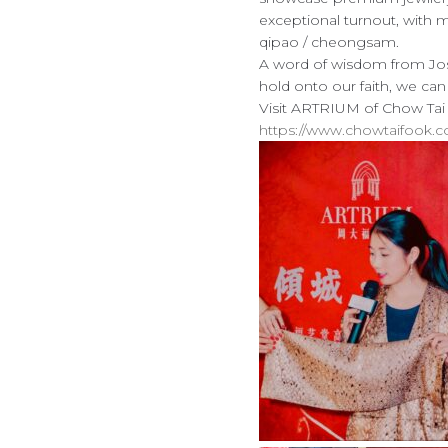
exceptional turnout, with m
qipao / cheongsam.
A word of wisdom from Jos:
hold onto our faith, we can
Visit ARTRIUM of Chow Tai
https://www.chowtaifook.c