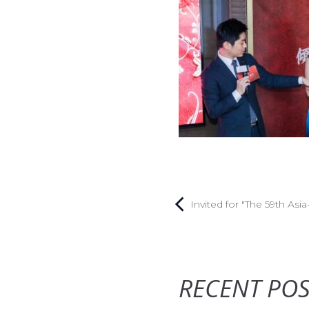
Invited for "The 59th Asi
RECENT POS