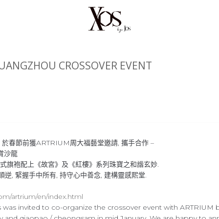
UANGZHOU CROSSOVER EVENT
約》於春節前獲ARTRIUM周大福藝堂邀請, 攜手合作 –
賞沙龍
術式旗袍配上《故宮》及《紅樓》系列珠寶之和諧玄妙.
順逆, 緊握手中所有, 持守心中善念, 建構靈感熙堂.
om/artrium/en/index.html
Jos was invited to co-organize the crossover event with ARTRIUM 
 and qiaopao / cheongsam in mid January. We are happy to an