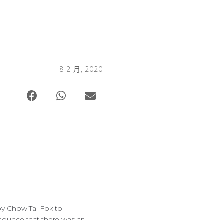
8 2 月, 2020
by Chow Tai Fok to
nounce that there was an