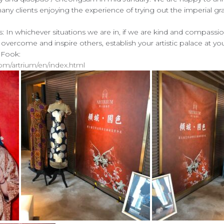
any clients enjoying the experience of trying out the imperial gr
 In whichever situations we are in, if we are kind and compassi
 overcome and inspire others, establish your artistic palace at y
 Fook:
om/artrium/en/index.html