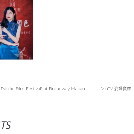
a-Pacific Film Festival" at Broadway Macau
ViuTV 姿識寶庫 I
TS