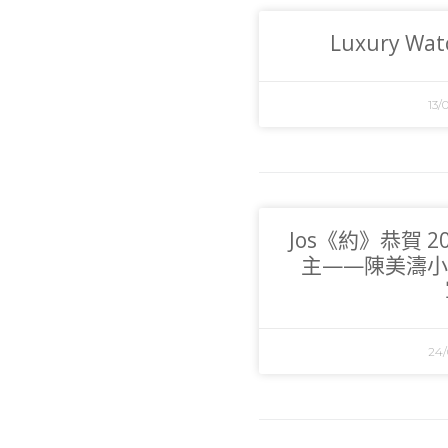
Luxury Watc
13/
Jos《約》恭賀 
主——陳美濤小
24/