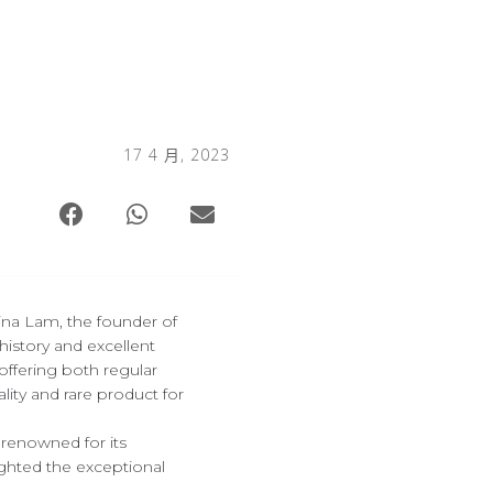
17 4 月, 2023
ina Lam, the founder of
history and excellent
offering both regular
lity and rare product for
 renowned for its
ighted the exceptional