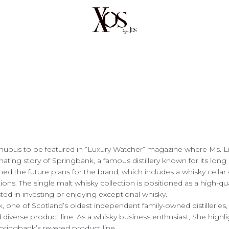
tinuous to be featured in “Luxury Watcher” magazine where Ms. L
nating story of Springbank, a famous distillery known for its long 
ed the future plans for the brand, which includes a whisky cellar 
ions. The single malt whisky collection is positioned as a high-qua
ed in investing or enjoying exceptional whisky.
 one of Scotland’s oldest independent family-owned distilleries,
diverse product line. As a whisky business enthusiast, She highl
Springbank’s revered product line.