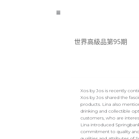
世界高級品第95期
Xos by Jos is recently con
Xos by Jos shared the fasci
products. Lina also mention
drinking and collectible opt
customers, who are interest
Lina introduced Springbank,
commitment to quality and 
qualities and attributes of 