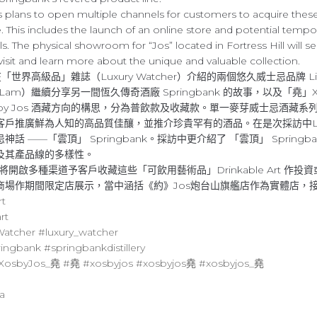
 plans to open multiple channels for customers to acquire these 
 This includes the launch of an online store and potential tempora
s. The physical showroom for “Jos” located in Fortress Hill will 
sit and learn more about the unique and valuable collection.
「世界高級品」雜誌（Luxury Watcher）介紹的兩個悠久威士忌品牌 Littlem
Lam）繼續分享另一間恆久傳奇酒廠 Springbank 的故事，以及「堯」Xos
 by Jos 酒藏方向的構思，分為普飲款及收藏款。單一麥芽威士忌酒藏
客戶推廣鮮為人知的高品質佳釀，並推介珍貴罕有的酒品。在是次採訪中Li
 ——「雲頂」 Springbank。採訪中更介紹了 「雲頂」 Spring
及其產品線的多樣性。
未來將開啟多種渠道予客戶收藏這些「可飲用藝術品」Drinkable Art 
商場作期間限定店展示，當中涵括《約》Jos炮台山旗艦店作為實體店，
rt
rt
Watcher
#luxury_watcher
ringbank
#springbankdistillery
XosbyJos_堯
#堯
#xosbyjos
#xosbyjos堯
#xosbyjos_堯
a