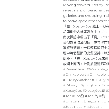
Moving forward, Xos by Jos
investment or personal use.
galleries and shopping mall
to make appointments to vi
「堯」Xos by Jos 繼上一期在
品牌創始人林麗娜女士（Lina 
此次採訪中帶出了「堯」Xos
交價為其收藏價值，更希望向
家族釀酒廠，一個蘇格蘭威士忌神話
程中每個細節的品質堅持，以
此外，「堯」Xos by Jos
放網上商店，計劃於藝術廊及
#Wearableart
#Wearable_a
#Drinkableart
#Drinkable_a
#LuxuryWatcher
#Luxury_
#Whisky
#Springbank
#sp
#XosbyJos
#XosbyJos堯
#
#Jos
#Jos約
#Jos_約
#約
#LinaLam
#Lina_Lam
#Lin
#JosLinaLam
#JosLina