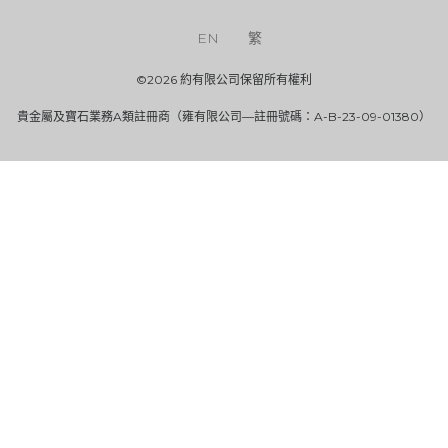
EN
繁
©2026 約有限公司保留所有權利
貴金屬及寶石業務A類註冊商（雍有限公司—註冊號碼：A-B-23-09-01380）